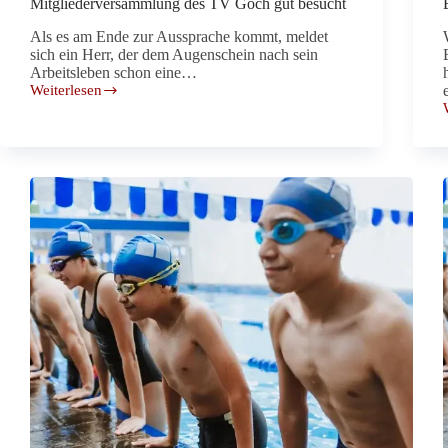
Mitgliederversammlung des TV Goch gut besucht
Als es am Ende zur Aussprache kommt, meldet
sich ein Herr, der dem Augenschein nach sein
Arbeitsleben schon eine…
Weiterlesen
Ein
Verein
für
Alt
und
Jung
–
Mitgliederversammlung
des
TV
Goch
gut
besucht