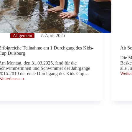
Allgemein
7. April 2025
Erfolgreiche Teilnahme am 1.Durchgang des Kids-
Ab So
Cup Duisburg
Die Mi
Am Montag, den 31.03.2025, fand für die
Basket
Schwimmerinnen und Schwimmer der Jahrgänge
alle 
2016-2019 der erste Durchgang des Kids Cup…
Weiter
Ab
Weiterlesen
Sofort
Erfolgreiche
Mini-
Teilnahme
Basket
am
Grupp
1.Durchgang
Geteil
des
Kids-
Cup
Duisburg