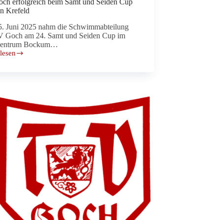
ch erfolgreich beim Samt und Seiden Cup
in Krefeld
. Juni 2025 nahm die Schwimmabteilung
V Goch am 24. Samt und Seiden Cup im
zentrum Bockum…
lesen
reich
n
d