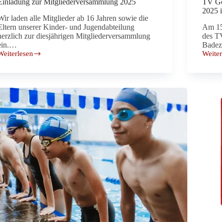
Einladung zur Mitgliederversammlung 2025
TV Go
2025 
Wir laden alle Mitglieder ab 16 Jahren sowie die
Eltern unserer Kinder- und Jugendabteilung
Am 15
herzlich zur diesjährigen Mitgliederversammlung
des T
ein.…
Bade
Weiterlesen
Weiter
Einladung
TV
zur
Goch
Mitgliederversammlung
erfolg
2025
beim
Samt
und
Seide
Cup
2025
in
Krefel