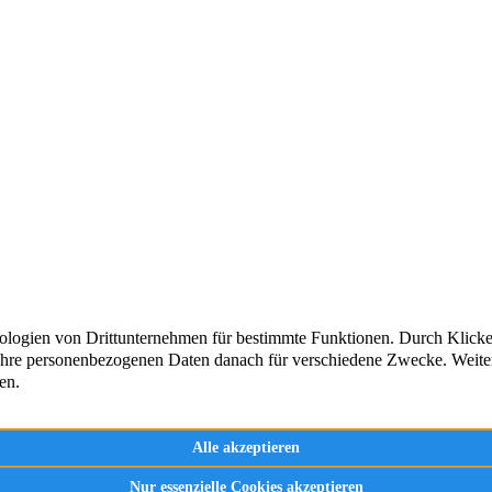
 bewegen wir mehr!
Der Vere
Mitglied
Abteilun
 Teil unserer sportlichen Gemeinschaft und
Impress
, wie Sport verbindet.
Datensc
aufnehmen