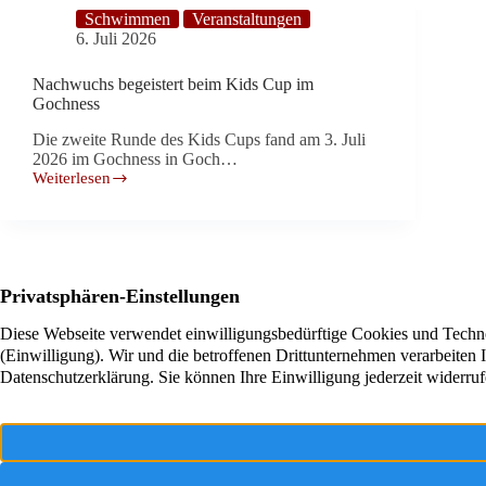
Schwimmen
Veranstaltungen
6. Juli 2026
Nachwuchs begeistert beim Kids Cup im
Gochness
Die zweite Runde des Kids Cups fand am 3. Juli
2026 im Gochness in Goch…
Weiterlesen
Nachwuchs
begeistert
beim
Kids
Cup
im
Gochness
Turnverein TV Goch 1883 E.V.
Gemeinsam
Leonhardusplatz 8
Werden Sie
47574 Goch
erleben Sie
Kontakt 
Jetzt anrufen