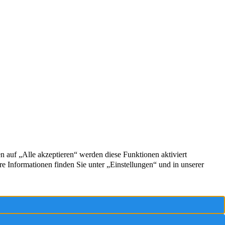
in
schaft
gen
um
hutz