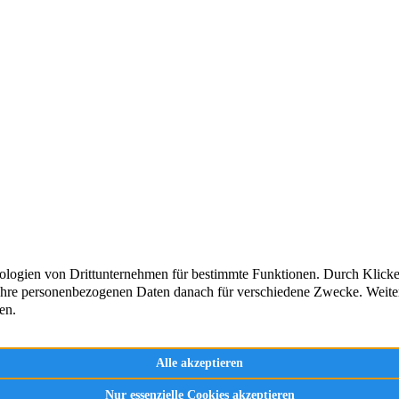
 bewegen wir mehr!
Der Vere
Mitglied
Abteilun
 Teil unserer sportlichen Gemeinschaft und
Impress
, wie Sport verbindet.
Datensc
aufnehmen