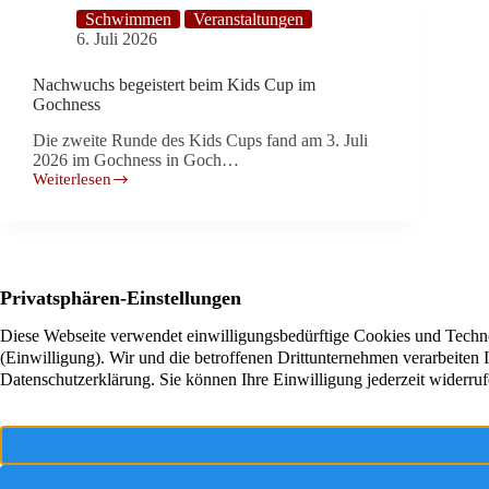
Schwimmen
Veranstaltungen
6. Juli 2026
Nachwuchs begeistert beim Kids Cup im
Gochness
Die zweite Runde des Kids Cups fand am 3. Juli
2026 im Gochness in Goch…
Weiterlesen
Nachwuchs
begeistert
beim
Kids
Cup
im
Gochness
Turnverein TV Goch 1883 E.V.
Gemeinsam
Leonhardusplatz 8
Werden Sie
47574 Goch
erleben Sie
Kontakt 
Jetzt anrufen