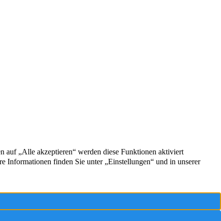
in
schaft
gen
um
hutz