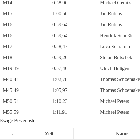
M14
0:58,90
Michael Geurtz
M15
1:00,56
Jan Robins
M16
0:59,64
Jan Robins
M16
0:59,64
Hendrik Schüßler
M17
0:58,47
Luca Schramm
M18
0:59,20
Stefan Butschek
M19-39
0:57,40
Ulrich Büttgen
M40-44
1:02,78
Thomas Schoemake
M45-49
1:05,97
Thomas Schoemake
M50-54
1:10,23
Michael Peters
M55-59
1:11,91
Michael Peters
Ewige Bestenliste
#
Zeit
Name