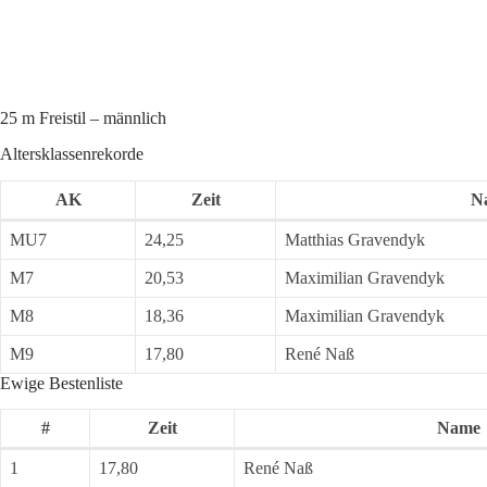
25 m Freistil – männlich
Altersklassenrekorde
AK
Zeit
N
MU7
24,25
Matthias Gravendyk
M7
20,53
Maximilian Gravendyk
M8
18,36
Maximilian Gravendyk
M9
17,80
René Naß
Ewige Bestenliste
#
Zeit
Name
1
17,80
René Naß