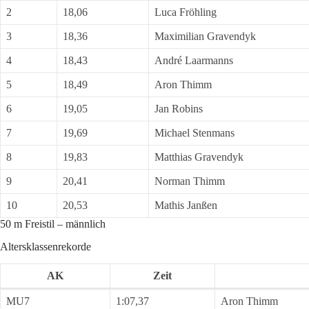
2
18,06
Luca Fröhling
3
18,36
Maximilian Gravendyk
4
18,43
André Laarmanns
5
18,49
Aron Thimm
6
19,05
Jan Robins
7
19,69
Michael Stenmans
8
19,83
Matthias Gravendyk
9
20,41
Norman Thimm
10
20,53
Mathis Janßen
50 m Freistil – männlich
Altersklassenrekorde
AK
Zeit
MU7
1:07,37
Aron Thimm