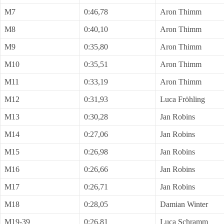
M7
0:46,78
Aron Thimm
M8
0:40,10
Aron Thimm
M9
0:35,80
Aron Thimm
M10
0:35,51
Aron Thimm
M11
0:33,19
Aron Thimm
M12
0:31,93
Luca Fröhling
M13
0:30,28
Jan Robins
M14
0:27,06
Jan Robins
M15
0:26,98
Jan Robins
M16
0:26,66
Jan Robins
M17
0:26,71
Jan Robins
M18
0:28,05
Damian Winter
M19-39
0:26,81
Luca Schramm