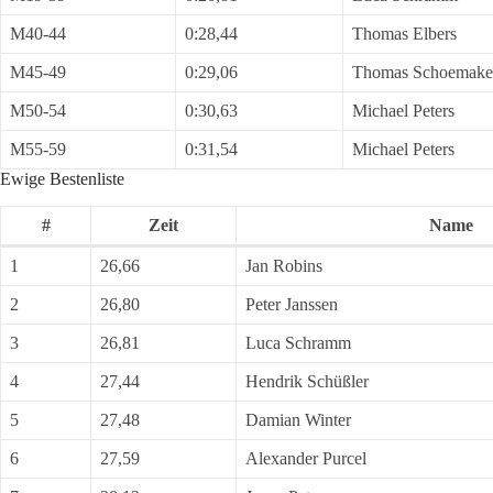
M40-44
0:28,44
Thomas Elbers
M45-49
0:29,06
Thomas Schoemake
M50-54
0:30,63
Michael Peters
M55-59
0:31,54
Michael Peters
Ewige Bestenliste
#
Zeit
Name
1
26,66
Jan Robins
2
26,80
Peter Janssen
3
26,81
Luca Schramm
4
27,44
Hendrik Schüßler
5
27,48
Damian Winter
6
27,59
Alexander Purcel