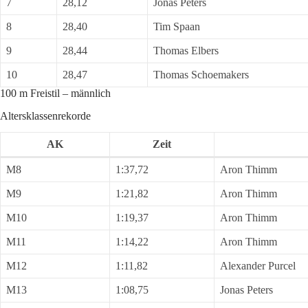
7
28,12
Jonas Peters
8
28,40
Tim Spaan
9
28,44
Thomas Elbers
10
28,47
Thomas Schoemakers
100 m Freistil – männlich
Altersklassenrekorde
AK
Zeit
M8
1:37,72
Aron Thimm
M9
1:21,82
Aron Thimm
M10
1:19,37
Aron Thimm
M11
1:14,22
Aron Thimm
M12
1:11,82
Alexander Purcel
M13
1:08,75
Jonas Peters